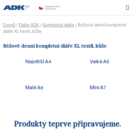
Přejít
Hledat
NÁKUPN
na
KOŠÍK
obsah
Domů
/
Diáře ADK
/
Kompletní diáře
/
Béžové denní kompletní
diáře XL textil, kůže
Béžové denní kompletní diáře XL textil, kůže
Největší A4
Velké A5
Malé A6
Mini A7
Produkty teprve připravujeme.