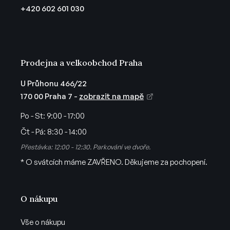
t
+420 602 601 030
í
Prodejna a velkoobchod Praha
U Průhonu 466/22
170 00 Praha 7 -
zobrazit na mapě
Po - St:
9:00 - 17:00
Čt - Pá:
8:30 - 14:00
Přestávka: 12:00 - 12:30. Parkování ve dvoře.
* O svátcích máme ZAVŘENO. Děkujeme za pochopení.
O nákupu
Vše o nákupu