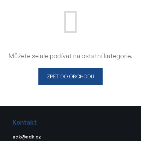
Můžete se ale podívat na ostatní kategorie.
ZPĚT DO OBCHODU
Z
á
Kontakt
p
a
adk
@
adk.cz