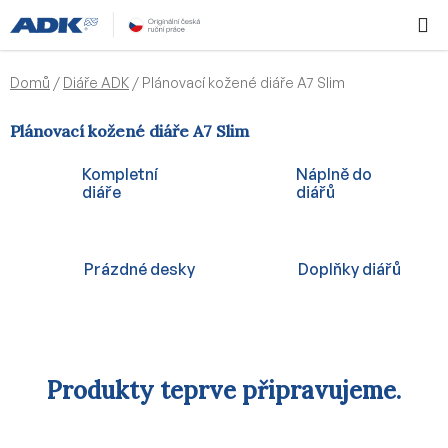
Přejít
Hledat
NÁKUPN
na
KOŠÍK
obsah
Domů
/
Diáře ADK
/
Plánovací kožené diáře A7 Slim
Plánovací kožené diáře A7 Slim
Kompletní
Náplně do
diáře
diářů
Prázdné desky
Doplňky diářů
Produkty teprve připravujeme.