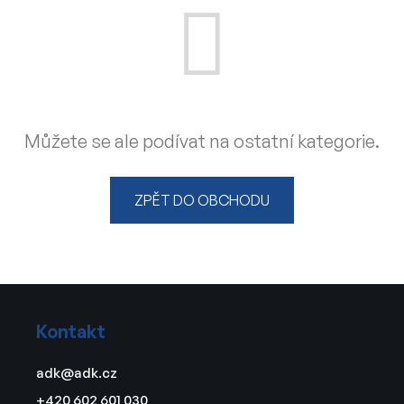
Můžete se ale podívat na ostatní kategorie.
ZPĚT DO OBCHODU
Z
á
Kontakt
p
a
adk
@
adk.cz
t
+420 602 601 030