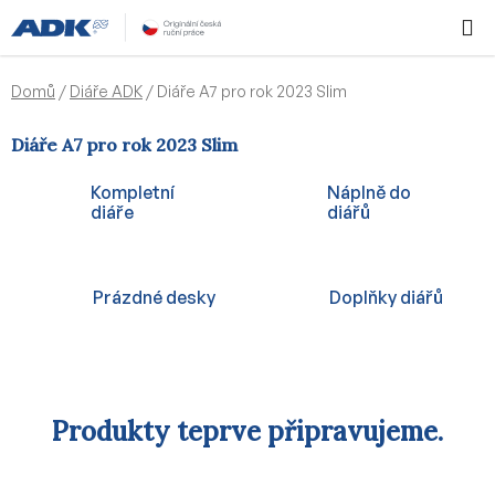
Přejít
Hledat
NÁKUPN
na
KOŠÍK
obsah
Domů
/
Diáře ADK
/
Diáře A7 pro rok 2023 Slim
Diáře A7 pro rok 2023 Slim
Kompletní
Náplně do
diáře
diářů
Prázdné desky
Doplňky diářů
Produkty teprve připravujeme.