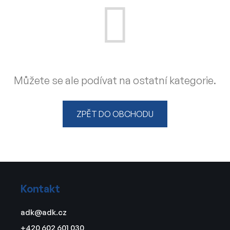
Můžete se ale podívat na ostatní kategorie.
ZPĚT DO OBCHODU
Z
á
Kontakt
p
a
adk
@
adk.cz
t
+420 602 601 030