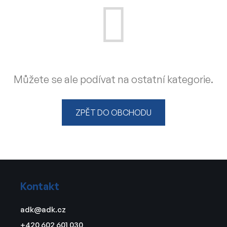
Můžete se ale podívat na ostatní kategorie.
ZPĚT DO OBCHODU
Z
á
Kontakt
p
a
adk
@
adk.cz
t
+420 602 601 030