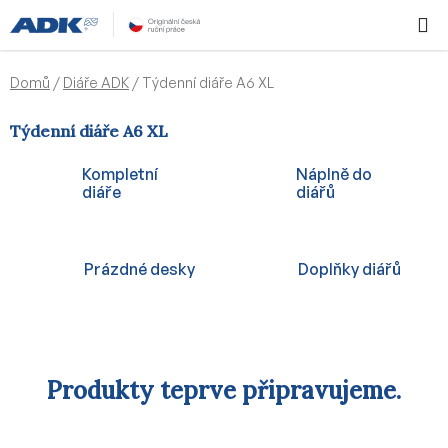
Přejít
Hledat
NÁKUPN
na
KOŠÍK
obsah
Domů
/
Diáře ADK
/
Týdenní diáře A6 XL
Týdenní diáře A6 XL
Kompletní
Náplně do
diáře
diářů
Prázdné desky
Doplňky diářů
Produkty teprve připravujeme.