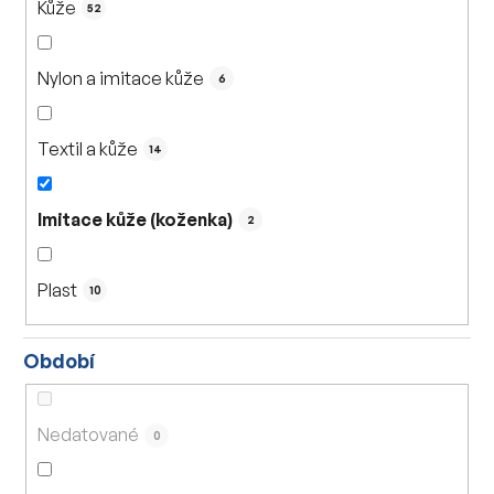
Kůže
52
Nylon a imitace kůže
6
Textil a kůže
14
Imitace kůže (koženka)
2
Plast
10
Období
Nedatované
0