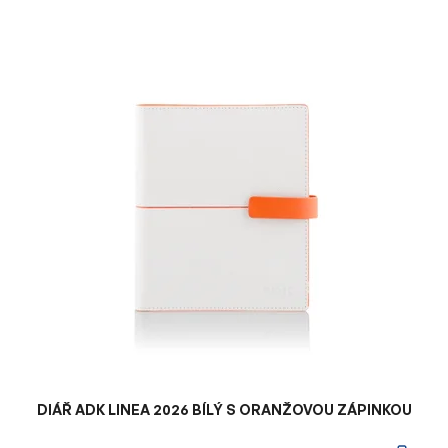
V
ý
p
i
s
p
r
o
d
u
k
t
ů
DIÁŘ ADK LINEA 2026 BÍLÝ S ORANŽOVOU ZÁPINKOU