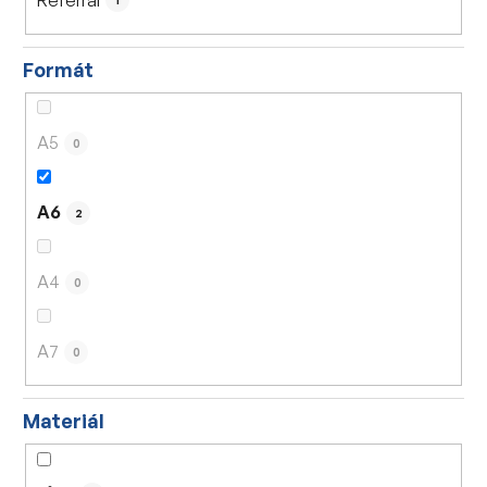
1
Formát
A5
0
A6
2
A4
0
A7
0
Materiál