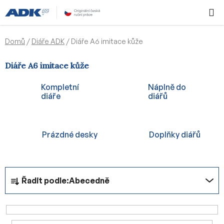
Přejít
Hledat
NÁKUPN
na
KOŠÍK
obsah
Domů
/
Diáře ADK
/
Diáře A6 imitace kůže
Diáře A6 imitace kůže
Kompletní
Náplně do
diáře
diářů
Prázdné desky
Doplňky diářů
Ř
Řadit podle:
Abecedně
a
z
e