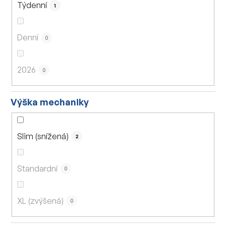
Týdenní
1
Denní
0
2026
0
Výška mechaniky
Slim (snížená)
2
Standardní
0
XL (zvýšená)
0