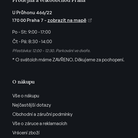
p
i
U Průhonu 466/22
s
170 00 Praha 7 -
zobrazit na mapě
u
Po - St:
9:00 - 17:00
Čt - Pá:
8:30 - 14:00
Přestávka: 12:00 - 12:30. Parkování ve dvoře.
* O svátcích máme ZAVŘENO. Děkujeme za pochopení.
O nákupu
Vše o nákupu
Nejčastější dotazy
Obchodní a záruční podmínky
Vše o záruce a reklamacích
Vrácení zboží