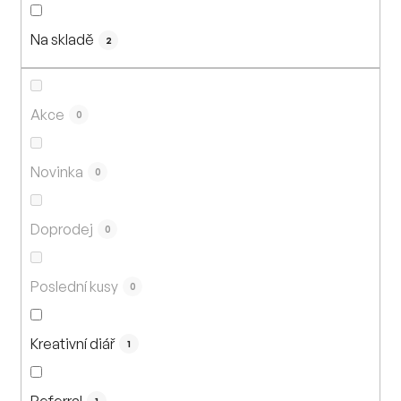
n
í
Na skladě
p
2
r
o
d
Akce
0
u
k
Novinka
0
t
ů
Doprodej
0
Poslední kusy
0
Kreativní diář
1
Referral