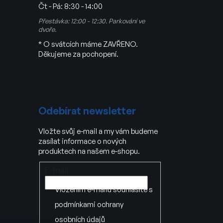
Čt - Pá:
8:30 - 14:00
Přestávka: 12:00 - 12:30. Parkování ve
dvoře.
* O svátcích máme ZAVŘENO.
Děkujeme za pochopení.
Odebírat newsletter
Vložte svůj e-mail a my vám budeme
zasílat informace o nových
produktech na našem e-shopu.
E-mail
Vložením e-mailu souhlasíte s
podmínkami ochrany
osobních údajů