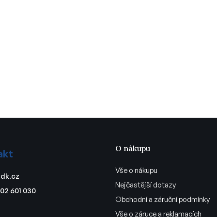
O nákupu
akt
Vše o nákupu
dk.cz
Nejčastější dotazy
02 601 030
Obchodní a záruční podmínky
Vše o záruce a reklamacích