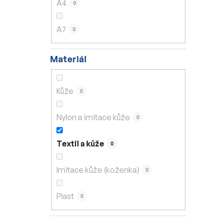
A4
0
A7
0
Materiál
Kůže
0
Nylon a imitace kůže
0
Textil a kůže
0
Imitace kůže (koženka)
0
Plast
0