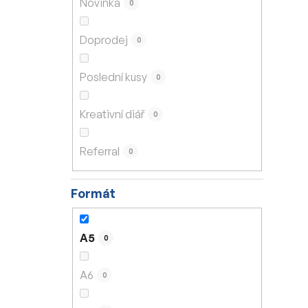
Novinka
0
í
p
Doprodej
0
a
n
Poslední kusy
0
e
l
Kreativní diář
0
Referral
0
Formát
A5
0
A6
0