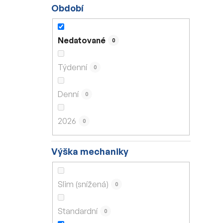
Období
Nedatované
0
Týdenní
0
Denní
0
2026
0
Výška mechaniky
Slim (snížená)
0
Standardní
0