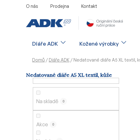
Přejít
O nás
Prodejna
Kontakt
na
obsah
Diáře ADK
Kožené výrobky
Domů
/
Diáře ADK
/
Nedatované diáře A5 XL textil, 
Nedatované diáře A5 XL textil, kůže
P
o
s
Na skladě
0
t
r
a
Akce
0
n
n