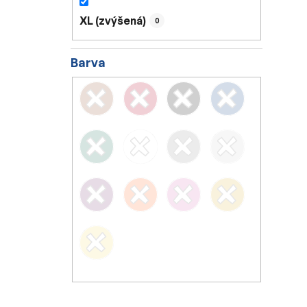
XL (zvýšená)
0
Barva