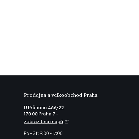
Prodejna a velkoobchod Praha
U Průhonu 466/22
170 00 Praha 7 -
zobrazit na mapě
Po - St:
9:00 - 17:00