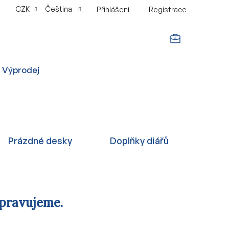
CZK
Čeština
Přihlášení
Registrace
NÁKUPNÍ
Výprodej
KOŠÍK
Prázdné desky
Doplňky diářů
ipravujeme.