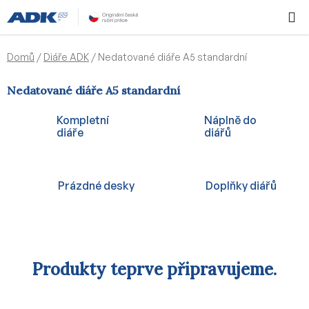
Přejít
Hledat
NÁKUPN
na
KOŠÍK
obsah
Domů
/
Diáře ADK
/
Nedatované diáře A5 standardní
Nedatované diáře A5 standardní
Kompletní
Náplně do
diáře
diářů
Prázdné desky
Doplňky diářů
Produkty teprve připravujeme.