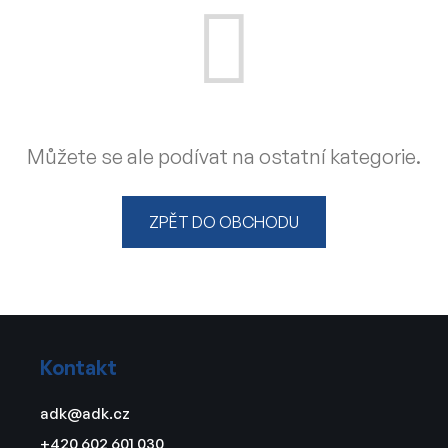
Můžete se ale podívat na ostatní kategorie.
ZPĚT DO OBCHODU
Z
á
Kontakt
p
a
adk
@
adk.cz
t
+420 602 601 030