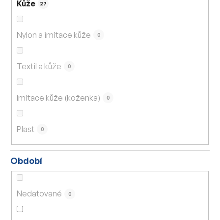
Kůže
27
Nylon a imitace kůže
0
Textil a kůže
0
Imitace kůže (koženka)
0
Plast
0
Období
Nedatované
0