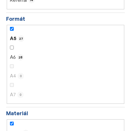
14
Formát
A5
27
A6
28
A4
0
A7
0
Materiál