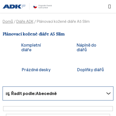
Přejít
Hledat
NÁKUPN
na
KOŠÍK
obsah
Domů
/
Diáře ADK
/
Plánovací kožené diáře A5 Slim
Plánovací kožené diáře A5 Slim
Kompletní
Náplně do
diáře
diářů
Prázdné desky
Doplňky diářů
Ř
Řadit podle:
Abecedně
a
z
e