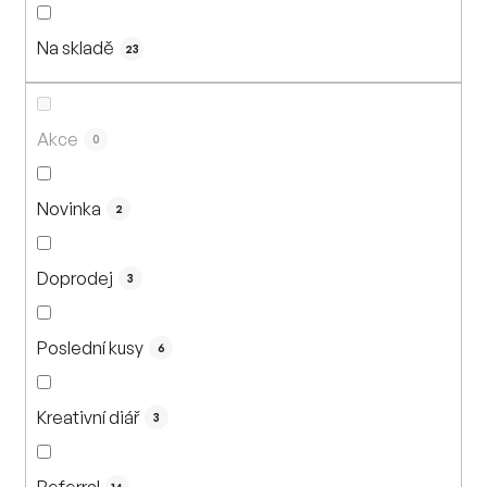
n
í
Na skladě
p
23
r
o
d
Akce
0
u
k
Novinka
2
t
ů
Doprodej
3
Poslední kusy
6
Kreativní diář
3
Referral