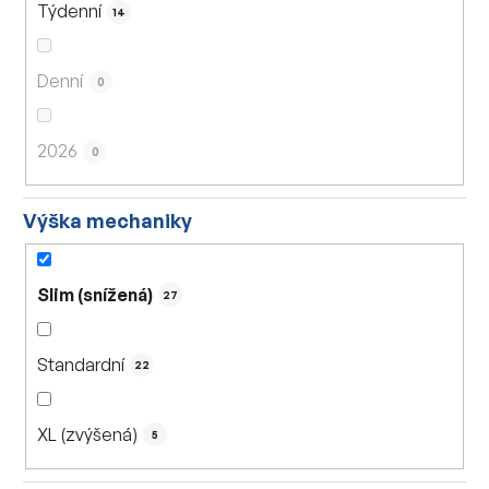
Týdenní
14
Denní
0
2026
0
Výška mechaniky
Slim (snížená)
27
Standardní
22
XL (zvýšená)
5