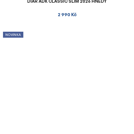
DIÁŘ ADK CLASSIC SLIM 2026 HNĚDÝ
2 990 Kč
NOVINKA