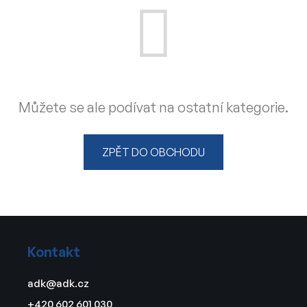
Můžete se ale podívat na ostatní kategorie.
ZPĚT DO OBCHODU
Z
á
Kontakt
p
a
adk
@
adk.cz
t
+420 602 601 030