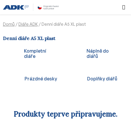
Přejít
Hledat
NÁKUPN
na
KOŠÍK
obsah
Domů
/
Diáře ADK
/
Denní diáře A5 XL plast
Denní diáře A5 XL plast
Kompletní
Náplně do
diáře
diářů
Prázdné desky
Doplňky diářů
Produkty teprve připravujeme.