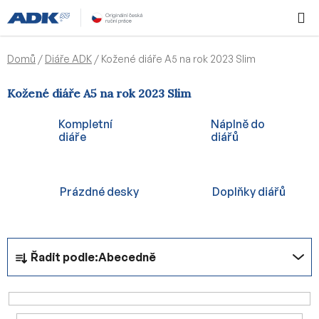
Přejít
Hledat
NÁKUPN
na
KOŠÍK
obsah
Domů
/
Diáře ADK
/
Kožené diáře A5 na rok 2023 Slim
Kožené diáře A5 na rok 2023 Slim
Kompletní
Náplně do
diáře
diářů
Prázdné desky
Doplňky diářů
Ř
Řadit podle:
Abecedně
a
z
e