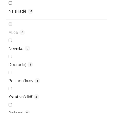
n
í
Na skladě
p
23
r
o
d
Akce
0
u
k
Novinka
2
t
ů
Doprodej
3
Poslední kusy
6
Kreativní diář
3
Referral