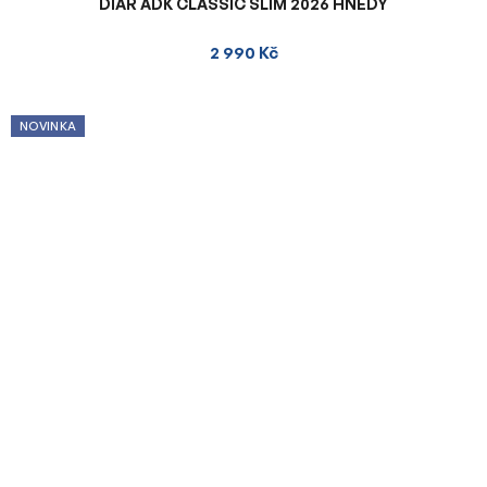
DIÁŘ ADK CLASSIC SLIM 2026 HNĚDÝ
2 990 Kč
NOVINKA