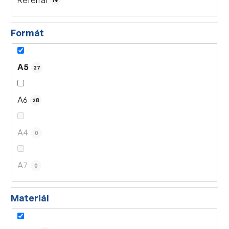
14
Formát
A5
27
A6
28
A4
0
A7
0
Materiál