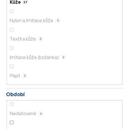
Kůže
27
Nylon a imitace kůže
0
Textil a kůže
0
Imitace kůže (koženka)
0
Plast
0
Období
Nedatované
0