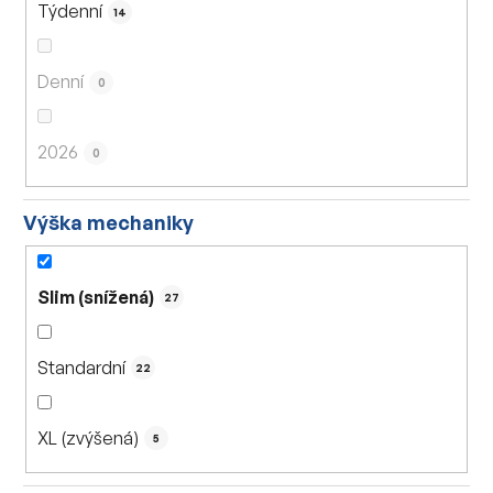
Týdenní
14
Denní
0
2026
0
Výška mechaniky
Slim (snížená)
27
Standardní
22
XL (zvýšená)
5