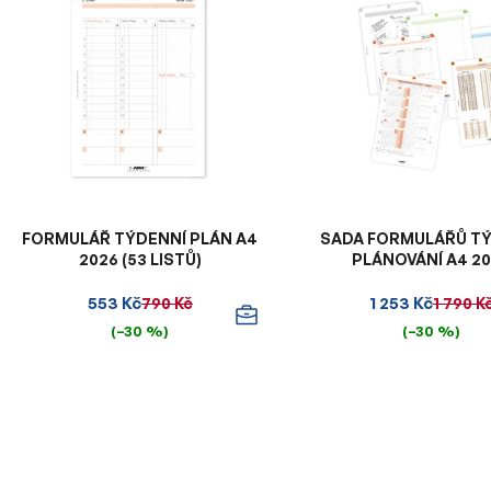
ý
p
i
s
p
r
o
d
u
FORMULÁŘ TÝDENNÍ PLÁN A4
SADA FORMULÁŘŮ T
k
2026 (53 LISTŮ)
PLÁNOVÁNÍ A4 2
t
553 Kč
1 253 Kč
790 Kč
1 790 K
ů
(–30 %)
(–30 %)
O
v
l
á
d