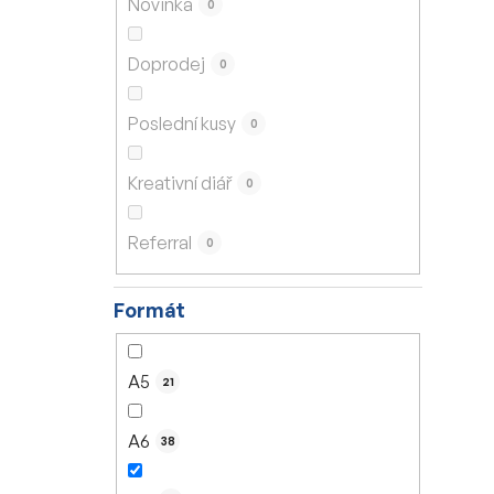
Novinka
0
í
p
Doprodej
0
a
n
Poslední kusy
0
e
l
Kreativní diář
0
Referral
0
Formát
A5
21
A6
38