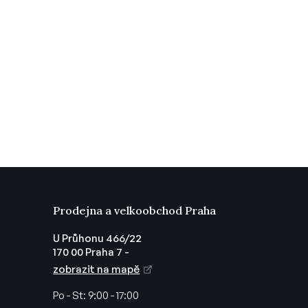
Prodejna a velkoobchod Praha
U Průhonu 466/22
170 00 Praha 7 -
zobrazit na mapě
Po - St:
9:00 - 17:00