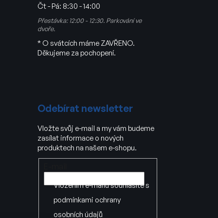
Čt - Pá:
8:30 - 14:00
Přestávka: 12:00 - 12:30. Parkování ve
dvoře.
* O svátcích máme ZAVŘENO.
Děkujeme za pochopení.
Odebírat newsletter
Vložte svůj e-mail a my vám budeme
zasílat informace o nových
produktech na našem e-shopu.
E-mail
Vložením e-mailu souhlasíte s
podmínkami ochrany
osobních údajů