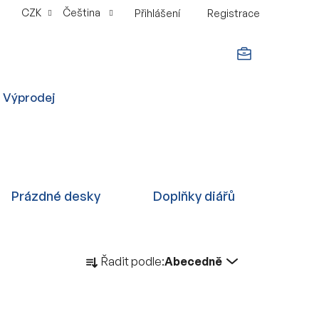
CZK
Čeština
Přihlášení
Registrace
NÁKUPNÍ
Výprodej
KOŠÍK
Prázdné desky
Doplňky diářů
Ř
Řadit podle:
Abecedně
a
z
e