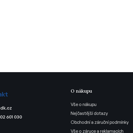
O nákupu
akt
Vše o nákupu
dk.cz
Nejčastější dotazy
02 601 030
Obchodní a záruční podmínky
Vše o záruce a reklamacích