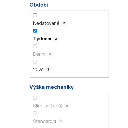
Období
Nedatované
17
Týdenní
2
Denní
0
2026
3
Výška mechaniky
Slim (snížená)
0
Standardní
0