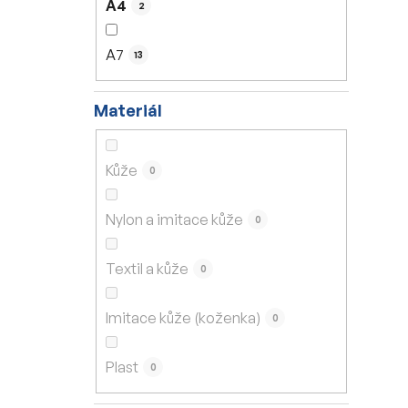
A4
2
A7
13
Materiál
Kůže
0
Nylon a imitace kůže
0
Textil a kůže
0
Imitace kůže (koženka)
0
Plast
0