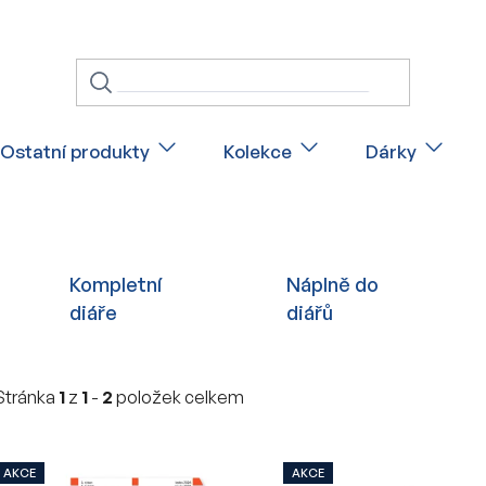
Ostatní produkty
Kolekce
Dárky
Kompletní
Náplně do
diáře
diářů
Stránka
1
z
1
-
2
položek celkem
V
AKCE
AKCE