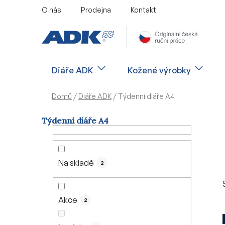
Přejít
O nás
Prodejna
Kontakt
na
obsah
Diáře ADK
Kožené výrobky
Domů
/
Diáře ADK
/
Týdenní diáře A4
Týdenní diáře A4
P
o
s
Na skladě
2
t
r
a
Akce
2
n
n