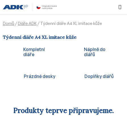
Přejít
Hledat
NÁKUPN
na
KOŠÍK
obsah
Domů
/
Diáře ADK
/
Týdenní diáře A4 XL imitace kůže
Týdenní diáře A4 XL imitace kůže
Kompletní
Náplně do
diáře
diářů
Prázdné desky
Doplňky diářů
Produkty teprve připravujeme.