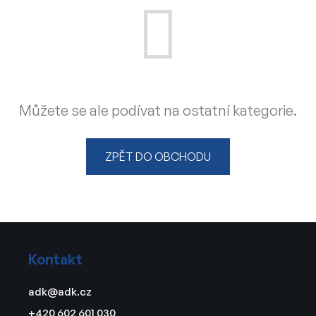
Můžete se ale podívat na ostatní kategorie.
ZPĚT DO OBCHODU
Z
á
Kontakt
p
a
adk
@
adk.cz
t
+420 602 601 030