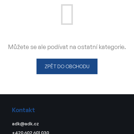
Můžete se ale podívat na ostatní kategorie.
ZPĚT DO OBCHODU
Z
á
Kontakt
p
a
adk
@
adk.cz
t
+420 602 601 030