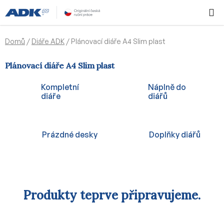
Přejít
Hledat
NÁKUPN
na
KOŠÍK
obsah
Domů
/
Diáře ADK
/
Plánovací diáře A4 Slim plast
Plánovací diáře A4 Slim plast
Kompletní
Náplně do
diáře
diářů
Prázdné desky
Doplňky diářů
Produkty teprve připravujeme.