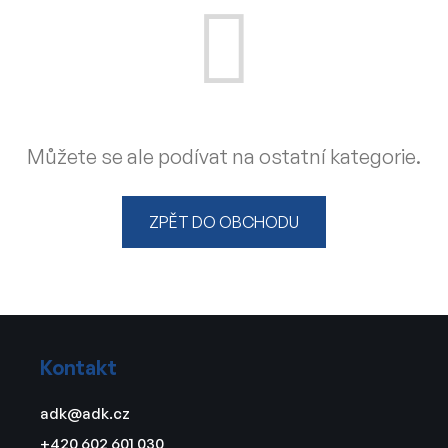
Můžete se ale podívat na ostatní kategorie.
ZPĚT DO OBCHODU
Z
á
Kontakt
p
a
adk
@
adk.cz
t
+420 602 601 030