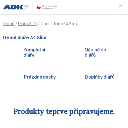
Přejít
Hledat
NÁKUPN
na
KOŠÍK
obsah
Domů
/
Diáře ADK
/
Denní diáře A4 Slim
Denní diáře A4 Slim
Kompletní
Náplně do
diáře
diářů
Prázdné desky
Doplňky diářů
Produkty teprve připravujeme.